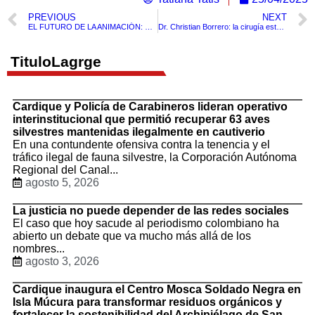
PREVIOUS
NEXT
EL FUTURO DE LA ANIMACIÓN: NVIDIA CREÓ CON IA UN CORTO DE TOM Y JERRY
Dr. Christian Borrero: la cirugía estética como camino hacia el bienestar, no la perfección
TituloLagrge
Cardique y Policía de Carabineros lideran operativo
interinstitucional que permitió recuperar 63 aves
silvestres mantenidas ilegalmente en cautiverio
En una contundente ofensiva contra la tenencia y el
tráfico ilegal de fauna silvestre, la Corporación Autónoma
Regional del Canal...
agosto 5, 2026
La justicia no puede depender de las redes sociales
El caso que hoy sacude al periodismo colombiano ha
abierto un debate que va mucho más allá de los
nombres...
agosto 3, 2026
Cardique inaugura el Centro Mosca Soldado Negra en
Isla Múcura para transformar residuos orgánicos y
fortalecer la sostenibilidad del Archipiélago de San