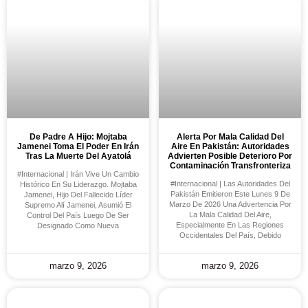
De Padre A Hijo: Mojtaba
Alerta Por Mala Calidad Del
Jamenei Toma El Poder En Irán
Aire En Pakistán: Autoridades
Tras La Muerte Del Ayatolá
Advierten Posible Deterioro Por
Contaminación Transfronteriza
#Internacional | Irán Vive Un Cambio
#Internacional | Las Autoridades Del
Histórico En Su Liderazgo. Mojtaba
Pakistán Emitieron Este Lunes 9 De
Jamenei, Hijo Del Fallecido Líder
Marzo De 2026 Una Advertencia Por
Supremo Alí Jamenei, Asumió El
La Mala Calidad Del Aire,
Control Del País Luego De Ser
Especialmente En Las Regiones
Designado Como Nueva
Occidentales Del País, Debido
marzo 9, 2026
marzo 9, 2026