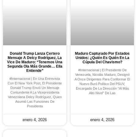
Donald Trump Lanza Certero
Maduro Capturado Por Estados
Mensaje A Delcy Rodríguez, La
Unidos: ¿quién Es Quién En La
Vice De Maduro: “Tenemos Una
Cúpula Del Chavismo?
Segunda Ola Más Grande… Ella
#Internacional | El Presidente De
Entiende”
Venezuela, Nicolás Maduro, Designó
#Internacional | En Una Entrevista
A Once Dirigentes Para Conformar El
Con El New York Post, El Presidente
Nuevo Buró Político Del PSUV,
Donald Trump Envió Un Mensaje
Encargado De La Dirección “al Más
Contundente A La Vicepresidenta
Alto Nivel” De Las
Venezolana Delcy Rodríguez, Quien
Asumió Las Funciones De
Presidenta
enero 4, 2026
enero 4, 2026