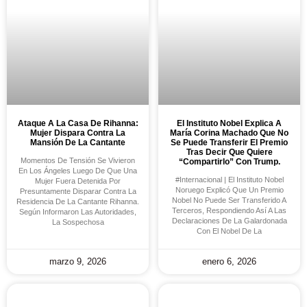
Ataque A La Casa De Rihanna:
El Instituto Nobel Explica A
Mujer Dispara Contra La
María Corina Machado Que No
Mansión De La Cantante
Se Puede Transferir El Premio
Tras Decir Que Quiere
Momentos De Tensión Se Vivieron
“compartirlo” Con Trump.
En Los Ángeles Luego De Que Una
#Internacional | El Instituto Nobel
Mujer Fuera Detenida Por
Noruego Explicó Que Un Premio
Presuntamente Disparar Contra La
Nobel No Puede Ser Transferido A
Residencia De La Cantante Rihanna.
Terceros, Respondiendo Así A Las
Según Informaron Las Autoridades,
Declaraciones De La Galardonada
La Sospechosa
Con El Nobel De La
marzo 9, 2026
enero 6, 2026