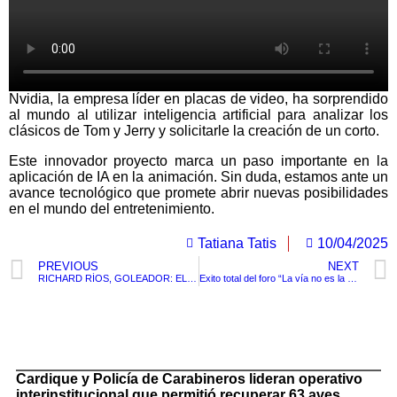
Nvidia, la empresa líder en placas de video, ha sorprendido
al mundo al utilizar inteligencia artificial para analizar los
clásicos de Tom y Jerry y solicitarle la creación de un corto.
Este innovador proyecto marca un paso importante en la
aplicación de IA en la animación. Sin duda, estamos ante un
avance tecnológico que promete abrir nuevas posibilidades
en el mundo del entretenimiento.
Tatiana Tatis
10/04/2025
PREVIOUS
NEXT
RICHARD RÍOS, GOLEADOR: EL COLOMBIANO ANOTÓ EL GOL DE LA VICTORIA DE PALMEIRAS EN LIBERTADORES
Exito total del foro “La vía no es la Violencia: Una visión de expertos”, organizado por el DATT
TituloLagrge
Cardique y Policía de Carabineros lideran operativo
interinstitucional que permitió recuperar 63 aves