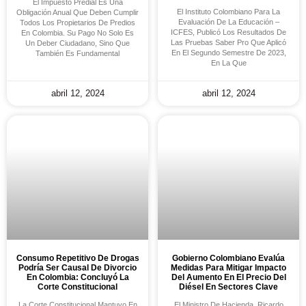
El Impuesto Predial Es Una
El Instituto Colombiano Para La
Obligación Anual Que Deben Cumplir
Evaluación De La Educación –
Todos Los Propietarios De Predios
ICFES, Publicó Los Resultados De
En Colombia. Su Pago No Solo Es
Las Pruebas Saber Pro Que Aplicó
Un Deber Ciudadano, Sino Que
En El Segundo Semestre De 2023,
También Es Fundamental
En La Que
abril 12, 2024
abril 12, 2024
Consumo Repetitivo De Drogas
Gobierno Colombiano Evalúa
Podría Ser Causal De Divorcio
Medidas Para Mitigar Impacto
En Colombia: Concluyó La
Del Aumento En El Precio Del
Corte Constitucional
Diésel En Sectores Clave
La Corte Constitucional Mantuvo En
El Ministro De Hacienda, Ricardo