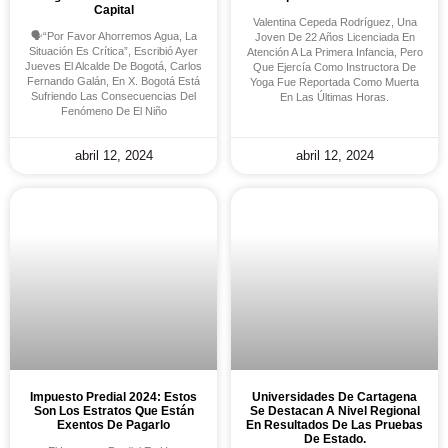
Capital
Valentina Cepeda Rodríguez, Una
🗣️“Por Favor Ahorremos Agua, La
Joven De 22 Años Licenciada En
Situación Es Crítica”, Escribió Ayer
Atención A La Primera Infancia, Pero
Jueves El Alcalde De Bogotá, Carlos
Que Ejercía Como Instructora De
Fernando Galán, En X. Bogotá Está
Yoga Fue Reportada Como Muerta
Sufriendo Las Consecuencias Del
En Las Últimas Horas.
Fenómeno De El Niño
abril 12, 2024
abril 12, 2024
Impuesto Predial 2024: Estos
Universidades De Cartagena
Son Los Estratos Que Están
Se Destacan A Nivel Regional
Exentos De Pagarlo
En Resultados De Las Pruebas
De Estado.