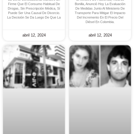
Firme Que El Consumo Habitual De
Bonilla, Anunció Hoy La Evaluación
Drogas, Sin Prescripción Médica, Sí
De Medidas Junto Al Ministerio De
Puede Ser Una Causal De Divorcio.
Transporte Para Mitigar El Impacto
La Decisión Se Da Luego De Que La
Del Incremento En El Precio Del
Diésel En Colombia.
abril 12, 2024
abril 12, 2024