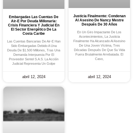
Justicia Finalmente: Condenan
Embargadas Las Cuentas De
Al Asesino De Nancy Mestre
Air-E Por Deuda Millonaria:
Después De 30 Años
Crisis Financiera Y Judicial En
El Sector Energético De La
En Un Giro Impactante De Los
Costa Caribe
Acontecimientos, La Justicia
Finalmente Ha Alcanzado Al Asesino
Las Cuentas Bancarias De Air-E Han
De Una Joven Víctima, Tres
Sido Embargadas Debido A Una
Décadas Después De Que Su Vida
Deuda De $1.500 Millones, Tras Una
Fuera Brutalmente Arrebatada. El
Demanda Interpuesta Por El
Caso,
Proveedor Sentel S.A.S. La Acción
Judicial Representa Un Golpe
abril 12, 2024
abril 12, 2024