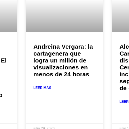
Andreina Vergara: la
Alc
cartagenera que
Car
 El
logra un millón de
dis
visualizaciones en
Cen
menos de 24 horas
in
seg
de
LEER MAS
o
LEER
julio 29, 2026
julio 