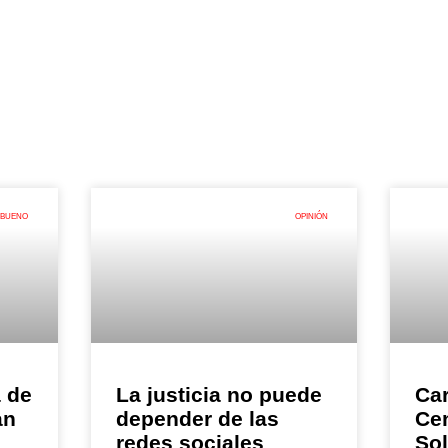
 BUENO
OPINIÓN
a de
La justicia no puede
Car
an
depender de las
Ce
redes sociales
So