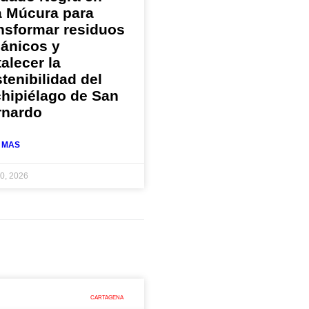
a Múcura para
nsformar residuos
gánicos y
talecer la
tenibilidad del
hipiélago de San
rnardo
 MAS
30, 2026
CARTAGENA