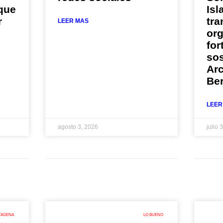
 que
Isl
r
tra
LEER MAS
or
for
sos
Arc
Be
LEER
agosto 3, 2026
julio 
TAGENA
LO BUENO