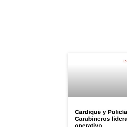
LO
Cardique y Policí
Carabineros lider
operativo