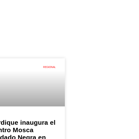
REGIONAL
dique inaugura el
ntro Mosca
ldado Negra en