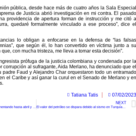
nión pública, desde hace más de cuatro años la Sala Especia
uprema de Justicia abrió investigación en mi contra. El pasad
na providencia de apertura forman de instrucción y me citó 
urra, quedaré formalmente vinculado a ese proceso”, dice e
ancias lo obligan a enfocarse en la defensa de “las falsa
mnias”, que según él, lo han convertido en víctima junto a s
n que, con mucha tristeza, me lleva a tomar esta decisión”.
gresista prófuga de la justicia colombiana y condenada por l
r corrupción al sufragante, Aida Merlano, ha denunciado que e
su padre Faud y Alejandro Char orquestaron todo un entramad
 en el Caribe y así ganar la curul en el Senado de Merlano y e
s.
Tatiana Tatis
07/02/202
NEXT
La inflación amenaza con seguir aumentando hasta abril y los alimentos tendrían un aumento de 14%
El valor del petróleo se dispara debido al sismo en Turquía y Siria