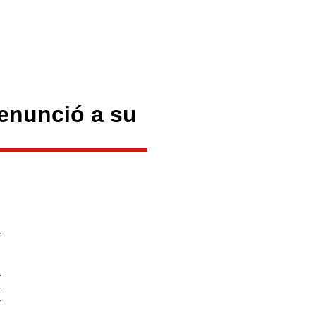
renunció a su
TituloLagrge
l
r
a
a
a