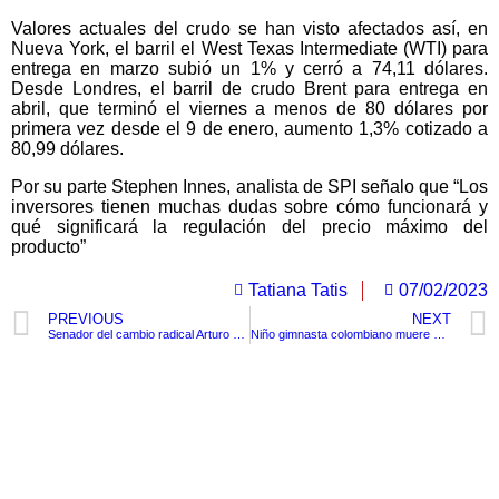
Valores actuales del crudo se han visto afectados así, en
Nueva York, el barril el West Texas Intermediate (WTI) para
entrega en marzo subió un 1% y cerró a 74,11 dólares.
Desde Londres, el barril de crudo Brent para entrega en
abril, que terminó el viernes a menos de 80 dólares por
primera vez desde el 9 de enero, aumento 1,3% cotizado a
80,99 dólares.
Por su parte Stephen Innes, analista de SPI señalo que “Los
inversores tienen muchas dudas sobre cómo funcionará y
qué significará la regulación del precio máximo del
producto”
Tatiana Tatis
07/02/2023
PREVIOUS
NEXT
Senador del cambio radical Arturo Char, renunció a su curul en el Senado
Niño gimnasta colombiano muere en un accidente en una hamaca.
TituloLagrge