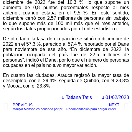
diciembre de 2022 fue del 10,3 %, lo que supone un
aumento de 0,8 puntos porcentuales respecto al mes
anterior, cuando estaba en el 9,5 %. En este sentido,
diciembre cerró con 2,57 millones de personas sin trabajo,
lo que supone más de 100 mil más que el mes anterior,
según los datos proporcionados por el ente estadístico.
De otro lado, la tasa de ocupación se situó en diciembre de
2022 en el 57,3 %, parecido al 57,4 % reportado por el Dane
para noviembre de ese año. “En diciembre de 2022, la
población ocupada del país fue de 22,5 millones de
personas”, indicó el Dane, por lo que el número de personas
ocupadas en el país no tuvo mayor variación.
En cuanto las ciudades, Arauca registró la mayor tasa de
desempleo, con el 29,4%; seguida de Quibdó, con el 23,8%
y Mocoa, con el 23,8%
Tatiana Tatis
01/02/2023
PREVIOUS
NEXT
Marilyn Manson es acusado por presunta agresión sexual nuevamente
Recomendación para cargar el celular y alargar la vida útil de la batería
TituloLagrge