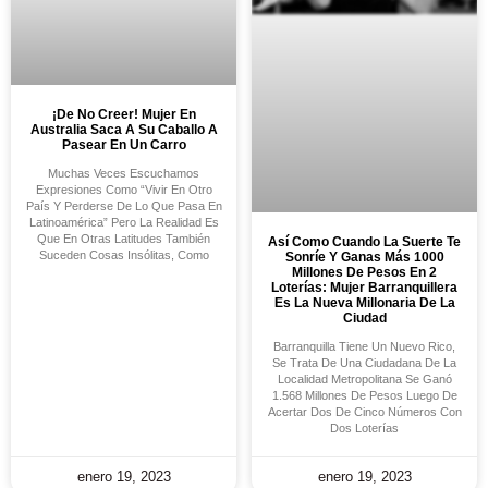
¡De No Creer! Mujer En
Australia Saca A Su Caballo A
Pasear En Un Carro
Muchas Veces Escuchamos
Expresiones Como “vivir En Otro
País Y Perderse De Lo Que Pasa En
Latinoamérica” Pero La Realidad Es
Que En Otras Latitudes También
Así Como Cuando La Suerte Te
Suceden Cosas Insólitas, Como
Sonríe Y Ganas Más 1000
Millones De Pesos En 2
Loterías: Mujer Barranquillera
Es La Nueva Millonaria De La
Ciudad
Barranquilla Tiene Un Nuevo Rico,
Se Trata De Una Ciudadana De La
Localidad Metropolitana Se Ganó
1.568 Millones De Pesos Luego De
Acertar Dos De Cinco Números Con
Dos Loterías
enero 19, 2023
enero 19, 2023