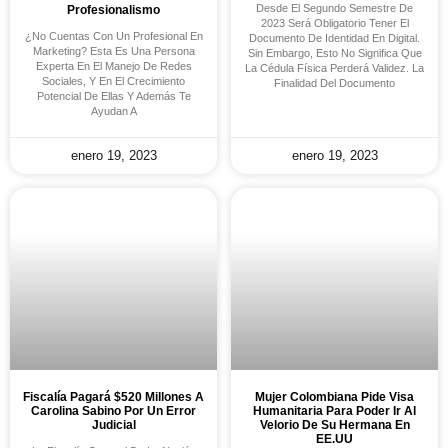
Desde El Segundo Semestre De
Profesionalismo
2023 Será Obligatorio Tener El
¿No Cuentas Con Un Profesional En
Documento De Identidad En Digital.
Marketing? Esta Es Una Persona
Sin Embargo, Esto No Significa Que
Experta En El Manejo De Redes
La Cédula Física Perderá Validez. La
Sociales, Y En El Crecimiento
Finalidad Del Documento
Potencial De Ellas Y Además Te
Ayudan A
enero 19, 2023
enero 19, 2023
Fiscalía Pagará $520 Millones A
Mujer Colombiana Pide Visa
Carolina Sabino Por Un Error
Humanitaria Para Poder Ir Al
Judicial
Velorio De Su Hermana En
EE.UU