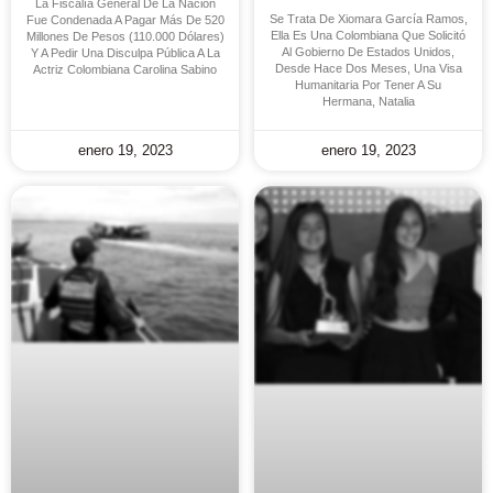
La Fiscalía General De La Nación
Se Trata De Xiomara García Ramos,
Fue Condenada A Pagar Más De 520
Ella Es Una Colombiana Que Solicitó
Millones De Pesos (110.000 Dólares)
Al Gobierno De Estados Unidos,
Y A Pedir Una Disculpa Pública A La
Desde Hace Dos Meses, Una Visa
Actriz Colombiana Carolina Sabino
Humanitaria Por Tener A Su
Hermana, Natalia
enero 19, 2023
enero 19, 2023