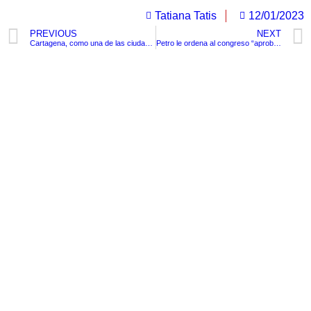
Tatiana Tatis
12/01/2023
PREVIOUS
NEXT
Cartagena, como una de las ciudades más lindas del mundo según Travel and Leisure
Petro le ordena al congreso “aprobar la ley para suspender espectáculo con maltrato animal”.
TituloLagrge