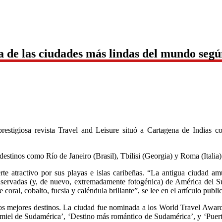
 de las ciudades más lindas del mundo segú
estigiosa revista Travel and Leisure situó a Cartagena de Indias 
estinos como Río de Janeiro (Brasil), Tbilisi (Georgia) y Roma (Italia)
e atractivo por sus playas e islas caribeñas. “La antigua ciudad amu
ervadas (y, de nuevo, extremadamente fotogénica) de América del Sur.
coral, cobalto, fucsia y caléndula brillante”, se lee en el artículo public
s mejores destinos. La ciudad fue nominada a los World Travel Awards
e miel de Sudamérica’, ‘Destino más romántico de Sudamérica’, y ‘Puert