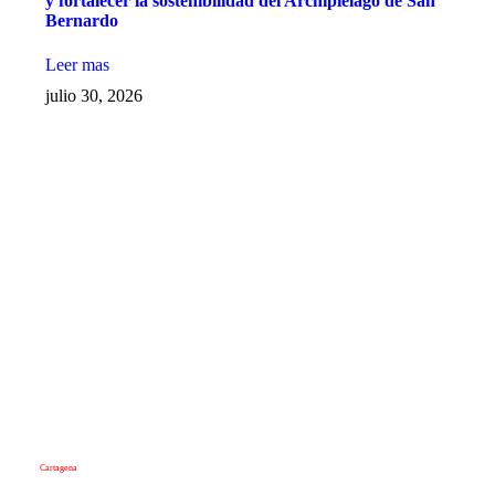
y fortalecer la sostenibilidad del Archipiélago de San
Bernardo
Leer mas
julio 30, 2026
Cartagena