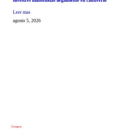
silvestres mantenidas ilegalmente en cautiverio
Leer mas
agosto 5, 2026
Cartagena