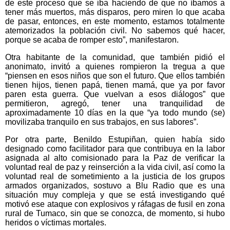
de este proceso que se iba haciendo de que no íbamos a
tener más muertos, más disparos, pero miren lo que acaba
de pasar, entonces, en este momento, estamos totalmente
atemorizados la población civil. No sabemos qué hacer,
porque se acaba de romper esto”, manifestaron.
Otra habitante de la comunidad, que también pidió el
anonimato, invitó a quienes rompieron la tregua a que
“piensen en esos niños que son el futuro. Que ellos también
tienen hijos, tienen papá, tienen mamá, que ya por favor
paren esta guerra. Que vuelvan a esos diálogos” que
permitieron, agregó, tener una tranquilidad de
aproximadamente 10 días en la que “ya todo mundo (se)
movilizaba tranquilo en sus trabajos, en sus labores”.
Por otra parte, Benildo Estupiñan, quien había sido
designado como facilitador para que contribuya en la labor
asignada al alto comisionado para la Paz de verificar la
voluntad real de paz y reinserción a la vida civil, así como la
voluntad real de sometimiento a la justicia de los grupos
armados organizados, sostuvo a Blu Radio que es una
situación muy compleja y que se está investigando qué
motivó ese ataque con explosivos y ráfagas de fusil en zona
rural de Tumaco, sin que se conozca, de momento, si hubo
heridos o víctimas mortales.