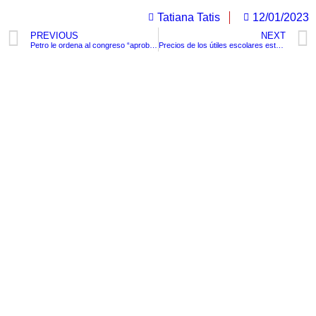
Tatiana Tatis
12/01/2023
PREVIOUS
NEXT
Petro le ordena al congreso “aprobar la ley para suspender espectáculo con maltrato animal”.
Precios de los útiles escolares están extremadamente elevados, cuadernos suben hasta 400%, aseguró Fenalco.
TituloLagrge