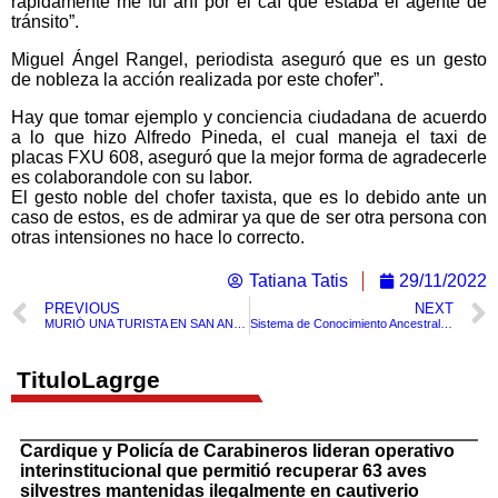
rápidamente me fui ahí por el caí que estaba el agente de
tránsito”.
Miguel Ángel Rangel, periodista aseguró que es un gesto
de nobleza la acción realizada por este chofer”.
Hay que tomar ejemplo y conciencia ciudadana de acuerdo
a lo que hizo Alfredo Pineda, el cual maneja el taxi de
placas FXU 608, aseguró que la mejor forma de agradecerle
es colaborandole con su labor.
El gesto noble del chofer taxista, que es lo debido ante un
caso de estos, es de admirar ya que de ser otra persona con
otras intensiones no hace lo correcto.
Tatiana Tatis
29/11/2022
PREVIOUS
NEXT
MURIÓ UNA TURISTA EN SAN ANDRÉS TRAS RESULTAR HERIDA CON ELICE DE UNA LANCHA
Sistema de Conocimiento Ancestral de cuatro pueblos Indígenas es reconocido como Patrimonio Cultural Inmaterial de la humanidad.
TituloLagrge
Cardique y Policía de Carabineros lideran operativo
interinstitucional que permitió recuperar 63 aves
silvestres mantenidas ilegalmente en cautiverio