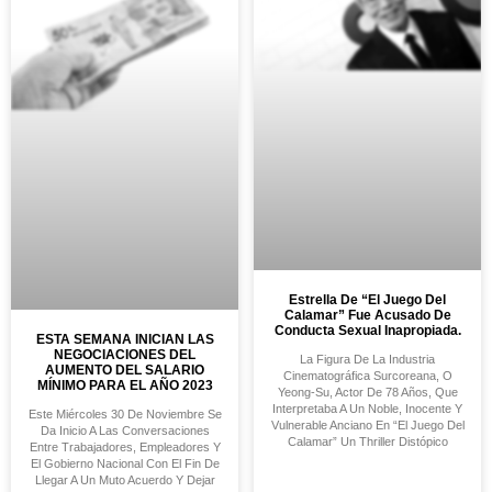
Estrella De “El Juego Del
Calamar” Fue Acusado De
Conducta Sexual Inapropiada.
ESTA SEMANA INICIAN LAS
NEGOCIACIONES DEL
La Figura De La Industria
AUMENTO DEL SALARIO
Cinematográfica Surcoreana, O
MÍNIMO PARA EL AÑO 2023
Yeong-Su, Actor De 78 Años, Que
Interpretaba A Un Noble, Inocente Y
Este Miércoles 30 De Noviembre Se
Vulnerable Anciano En “El Juego Del
Da Inicio A Las Conversaciones
Calamar” Un Thriller Distópico
Entre Trabajadores, Empleadores Y
El Gobierno Nacional Con El Fin De
Llegar A Un Muto Acuerdo Y Dejar