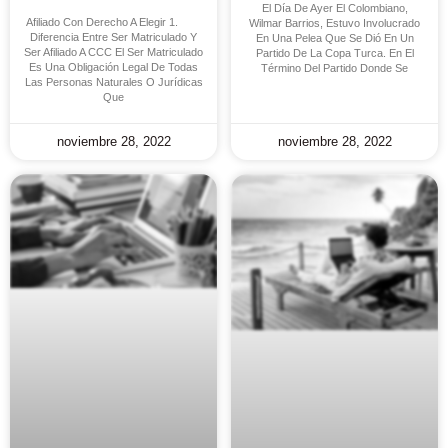
El Día De Ayer El Colombiano,
Afiliado Con Derecho A Elegir 1.
Wilmar Barrios, Estuvo Involucrado
Diferencia Entre Ser Matriculado Y
En Una Pelea Que Se Dió En Un
Ser Afiliado A CCC El Ser Matriculado
Partido De La Copa Turca. En El
Es Una Obligación Legal De Todas
Término Del Partido Donde Se
Las Personas Naturales O Jurídicas
Que
noviembre 28, 2022
noviembre 28, 2022