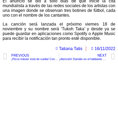
El anuncio se dio a solo días de que inicie la cita
mundialista a través de las redes sociales de los artistas con
una imagen donde se observan tres botines de fútbol, cada
uno con el nombre de los cantantes.
La canción será lanzada el próximo viernes 18 de
noviembre y su nombre será ‘Tukoh Taka’ y desde ya se
puede guardar en aplicaciones como Spotify o Apple Music
para recibir la notificación tan pronto esté disponible.
Tatiana Tatis
16/11/2022
PREVIOUS
NEXT
¡Pizza máster está de vuelta! Conoce las fechas.
¡Atención! Damián es el habitante numero 8000 millones en nuestro planeta
TituloLagrge