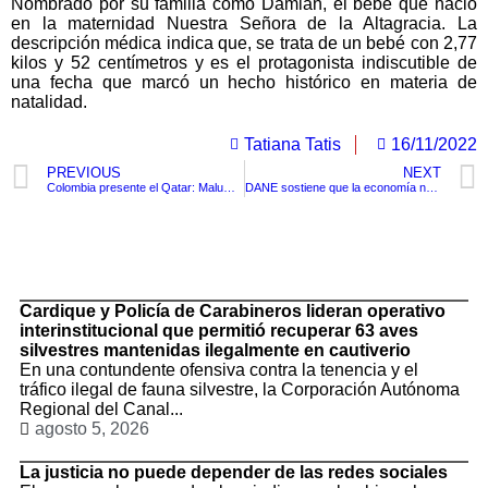
Nombrado por su familia como Damián, el bebé que nació
en la maternidad Nuestra Señora de la Altagracia. La
descripción médica indica que, se trata de un bebé con 2,77
kilos y 52 centímetros y es el protagonista indiscutible de
una fecha que marcó un hecho histórico en materia de
natalidad.
Tatiana Tatis
16/11/2022
PREVIOUS
NEXT
Colombia presente el Qatar: Maluma interpretará la canción oficial del certamen
DANE sostiene que la economía nacional creció un 7% en el último trimestre
TituloLagrge
Cardique y Policía de Carabineros lideran operativo
interinstitucional que permitió recuperar 63 aves
silvestres mantenidas ilegalmente en cautiverio
En una contundente ofensiva contra la tenencia y el
tráfico ilegal de fauna silvestre, la Corporación Autónoma
Regional del Canal...
agosto 5, 2026
La justicia no puede depender de las redes sociales