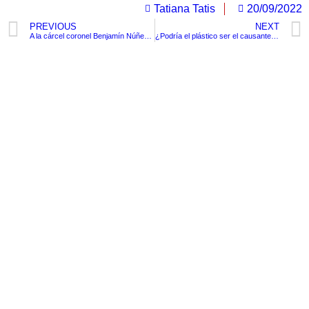
Tatiana Tatis
20/09/2022
PREVIOUS
NEXT
A la cárcel coronel Benjamín Núñez por asesinato de tres jóvenes en Sucre
¿Podría el plástico ser el causante de la obesidad?
TituloLagrge