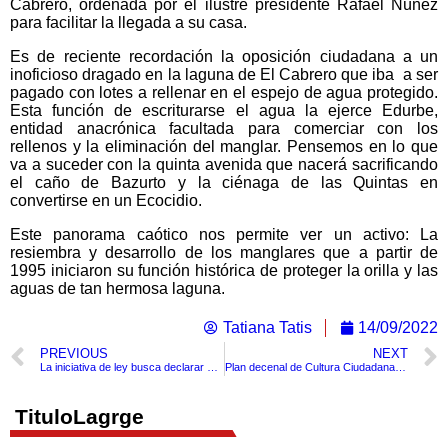
Cabrero, ordenada por el ilustre presidente Rafael Núñez
para facilitar la llegada a su casa.
Es de reciente recordación la oposición ciudadana a un
inoficioso dragado en la laguna de El Cabrero que iba a ser
pagado con lotes a rellenar en el espejo de agua protegido.
Esta función de escriturarse el agua la ejerce Edurbe,
entidad anacrónica facultada para comerciar con los
rellenos y la eliminación del manglar. Pensemos en lo que
va a suceder con la quinta avenida que nacerá sacrificando
el caño de Bazurto y la ciénaga de las Quintas en
convertirse en un Ecocidio.
Este panorama caótico nos permite ver un activo: La
resiembra y desarrollo de los manglares que a partir de
1995 iniciaron su función histórica de proteger la orilla y las
aguas de tan hermosa laguna.
Tatiana Tatis
14/09/2022
PREVIOUS
NEXT
La iniciativa de ley busca declarar al trompo, y la coca como patrimonio cultural inmaterial de la Nación
Plan decenal de Cultura Ciudadana y Mi Orgullo es Cartagena, dos apuestas de transformación positiva
TituloLagrge