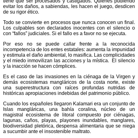
tiene que ser procesados y castigados. Quienes pudiendo
evitar los daños, a sabiendas, les hacen el juego, desdicen
de su rigor ético.
Todo se convierte en procesos que nunca conocen un final.
Los culpables son declarados inocentes con el silencio o
con “fallos” judiciales. Si el fallo es a favor no se ejecuta.
Por eso no se puede callar frente a la reconocida
incompetencia de los entes estatales: aumenta la impunidad
y estimula el daño ambiental, lo masifica. Las complicidades
y el miedo inmovilizan las acciones y la mística. El silencio
y la inacción se hacen cómplices.
Es el caso de las invasiones en la ciénaga de la Virgen y
demás ecosistemas mangláricos de la costa norte, existe
una superestructura con raíces profundas nutridas de
históricas apropiaciones indebidas del patrimonio público.
Cuando los españoles llegaron Kalamari era un conjunto de
Islas mangláricas, una bahía coralina, núcleo de un
magistral ecosistema de litoral compuesto por ciénagas,
lagunas, caños, playas, playones inundables, manglares,
biodiversidad pletórica, despensa alimentaria que se niega
a sucumbir ante el insostenible maltrato.