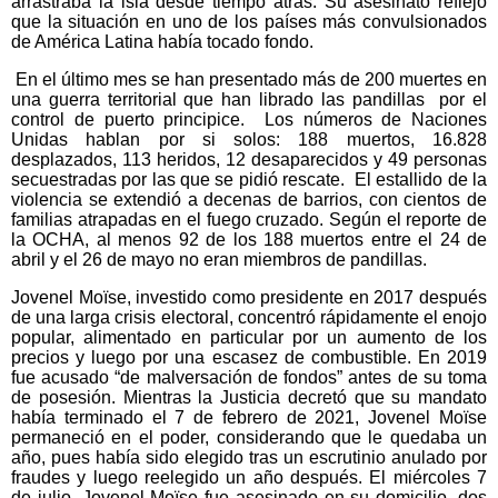
arrastraba la isla desde tiempo atrás. Su asesinato reflejó
que la situación en uno de los países más convulsionados
de América Latina había tocado fondo.
En el último mes se han presentado más de 200 muertes en
una guerra territorial que han librado las pandillas por el
control de puerto principice. Los números de Naciones
Unidas hablan por si solos: 188 muertos, 16.828
desplazados, 113 heridos, 12 desaparecidos y 49 personas
secuestradas por las que se pidió rescate. El estallido de la
violencia se extendió a decenas de barrios, con cientos de
familias atrapadas en el fuego cruzado. Según el reporte de
la OCHA, al menos 92 de los 188 muertos entre el 24 de
abril y el 26 de mayo no eran miembros de pandillas.
Jovenel Moïse, investido como presidente en 2017 después
de una larga crisis electoral, concentró rápidamente el enojo
popular, alimentado en particular por un aumento de los
precios y luego por una escasez de combustible. En 2019
fue acusado “de malversación de fondos” antes de su toma
de posesión. Mientras la Justicia decretó que su mandato
había terminado el 7 de febrero de 2021, Jovenel Moïse
permaneció en el poder, considerando que le quedaba un
año, pues había sido elegido tras un escrutinio anulado por
fraudes y luego reelegido un año después. El miércoles 7
de julio, Jovenel Moïse fue asesinado en su domicilio, dos