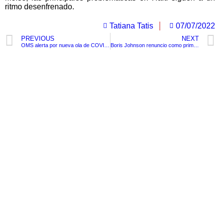
ritmo desenfrenado.
Tatiana Tatis
07/07/2022
PREVIOUS
NEXT
OMS alerta por nueva ola de COVID-19: casos subieron un 30% en dos semanas
Boris Johnson renuncio como primer ministro del Reino Unido tras fuertes escándalos que lo involucraban
TituloLagrge