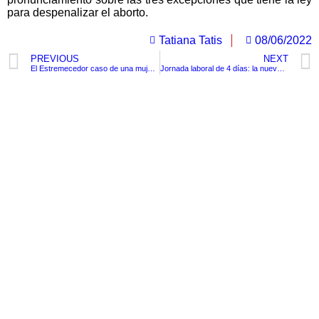
para despenalizar el aborto.
Tatiana Tatis
08/06/2022
PREVIOUS
NEXT
El Estremecedor caso de una mujer que descubre tener un cáncer avanzado mientras trae al mundo a su tercer hijo.
Jornada laboral de 4 días: la nueva iniciativa en Reino Unido
TituloLagrge