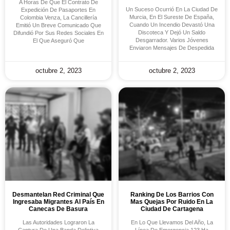
A Horas De Que El Contrato De
Un Suceso Ocurrió En La Ciudad De
Expedición De Pasaportes En
Murcia, En El Sureste De España,
Colombia Venza, La Cancillería
Cuando Un Incendio Devastó Una
Emitió Un Breve Comunicado Que
Discoteca Y Dejó Un Saldo
Difundió Por Sus Redes Sociales En
Desgarrador. Varios Jóvenes
El Que Aseguró Que
Enviaron Mensajes De Despedida
octubre 2, 2023
octubre 2, 2023
Desmantelan Red Criminal Que
Ranking De Los Barrios Con
Ingresaba Migrantes Al País En
Mas Quejas Por Ruido En La
Canecas De Basura
Ciudad De Cartagena
Las Autoridades Lograron La
En Lo Que Llevamos Del Año, La