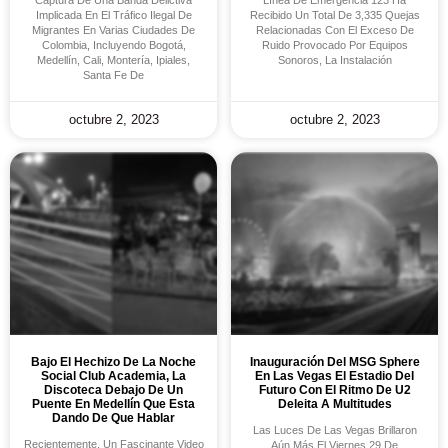
Captura De Una Banda Delictiva
Línea De Emergencia 123 Ha
Implicada En El Tráfico Ilegal De
Recibido Un Total De 3,335 Quejas
Migrantes En Varias Ciudades De
Relacionadas Con El Exceso De
Colombia, Incluyendo Bogotá,
Ruido Provocado Por Equipos
Medellín, Cali, Montería, Ipiales,
Sonoros, La Instalación
Santa Fe De
octubre 2, 2023
octubre 2, 2023
Bajo El Hechizo De La Noche
Inauguración Del MSG Sphere
Social Club Academia, La
En Las Vegas El Estadio Del
Discoteca Debajo De Un
Futuro Con El Ritmo De U2
Puente En Medellín Que Esta
Deleita A Multitudes
Dando De Que Hablar
Las Luces De Las Vegas Brillaron
Recientemente, Un Fascinante Video
Aún Más El Viernes 29 De