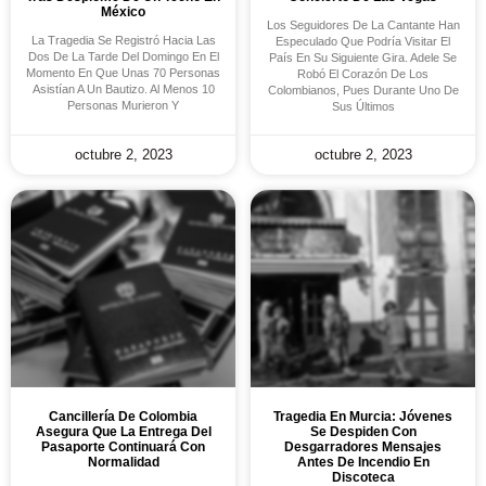
México
Los Seguidores De La Cantante Han
La Tragedia Se Registró Hacia Las
Especulado Que Podría Visitar El
Dos De La Tarde Del Domingo En El
País En Su Siguiente Gira. Adele Se
Momento En Que Unas 70 Personas
Robó El Corazón De Los
Asistían A Un Bautizo. Al Menos 10
Colombianos, Pues Durante Uno De
Personas Murieron Y
Sus Últimos
octubre 2, 2023
octubre 2, 2023
Cancillería De Colombia
Tragedia En Murcia: Jóvenes
Asegura Que La Entrega Del
Se Despiden Con
Pasaporte Continuará Con
Desgarradores Mensajes
Normalidad
Antes De Incendio En
Discoteca