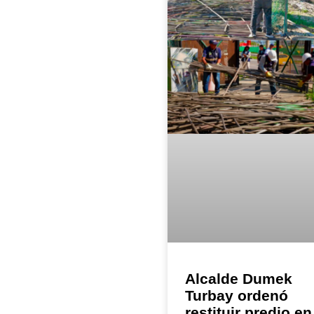
Alcalde Dumek
Turbay ordenó
restituir predio en