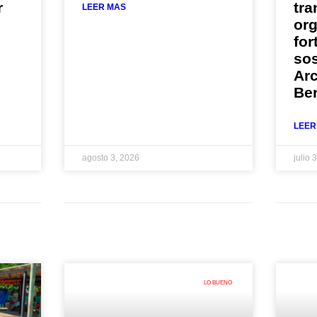
r
tra
LEER MAS
or
for
sos
Arc
Be
LEER
agosto 3, 2026
julio 
TAGENA
LO BUENO