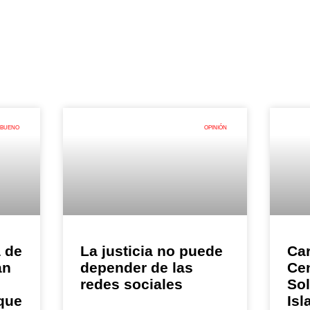
 BUENO
OPINIÓN
a de
La justicia no puede
Car
an
depender de las
Ce
redes sociales
So
 que
Isl