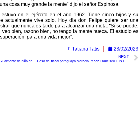
una cosa muy grande la mente” dijo el señor Espinosa.
 estuvo en el ejército en el año 1962. Tiene cinco hijos y s
ue actualmente vive solo. Hoy día don Felipe quiere ser un
ostrar que nunca es tarde para alcanzar una meta: “Sí se puede
veo bien, razono bien, no tengo la mente hueca. El estudio e
 superación, para una vida mejor”.
Tatiana Tatis
23/02/202
NEXT
Capturan a mujeres que abusaron sexualmente de niño en Bogotá, el menor es hijo de una de ellas
Caso del fiscal paraguayo Marcelo Pecci: Francisco Luis Correa entregaría al autor intelectual del crimen.