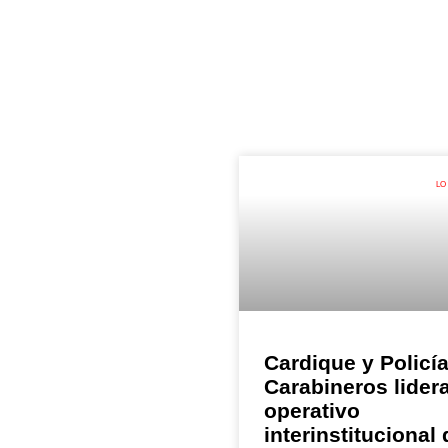
LO
Cardique y Policí
Carabineros lider
operativo
interinstitucional