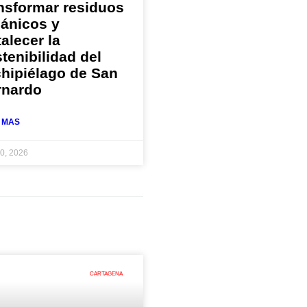
nsformar residuos
gánicos y
talecer la
tenibilidad del
hipiélago de San
rnardo
 MAS
30, 2026
CARTAGENA