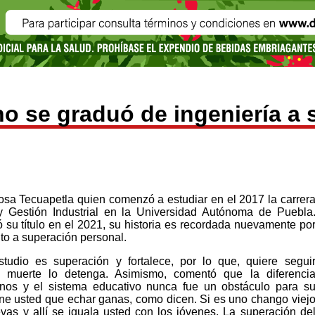
o se graduó de ingeniería a 
osa Tecuapetla quien comenzó a estudiar en el 2017 la carrer
y Gestión Industrial en la Universidad Autónoma de Puebla
 su título en el 2021, su historia es recordada nuevamente po
to a superación personal.
tudio es superación y fortalece, por lo que, quiere segui
 muerte lo detenga. Asimismo, comentó que la diferenci
mnos y el sistema educativo nunca fue un obstáculo para s
ene usted que echar ganas, como dicen. Si es uno chango viej
s y allí se iguala usted con los jóvenes. La superación de