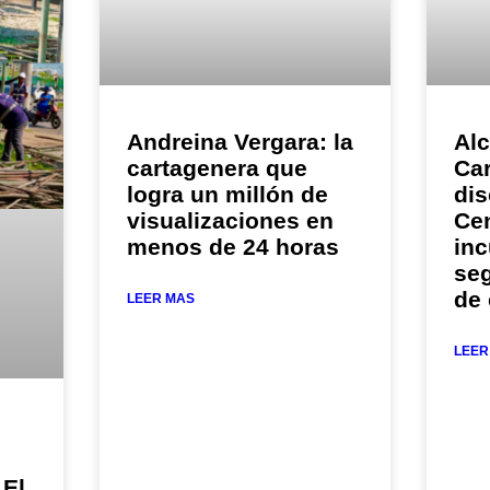
Andreina Vergara: la
Alc
cartagenera que
Car
logra un millón de
dis
visualizaciones en
Cen
menos de 24 horas
in
seg
de
LEER MAS
LEER
 El