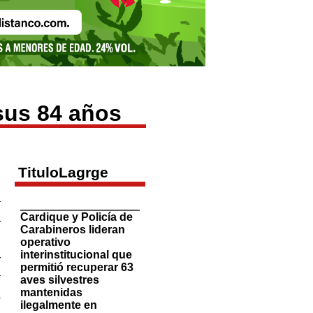
sus 84 años
TituloLagrge
a
.
Cardique y Policía de
r
Carabineros lideran
operativo
interinstitucional que
r
permitió recuperar 63
a
aves silvestres
u
mantenidas
o
ilegalmente en
l