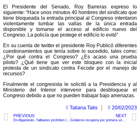
El Presidente del Senado, Roy Barreras expreso lo
siguiente: “Hace unos minutos 40 hombres del sindicato que
tiene bloqueada la entrada principal al Congreso intentaron
violentamente tumbar las vallas de la única entrada
disponible y tomarse el acceso al edificio nuevo del
Congreso. La policía que protege el edificio lo evitó”
En su cuenta de twitter el presidente Roy Publicó diferentes
cuestionamientos que tenía sobre lo sucedido, tales como:
¿Por qué contra el Congreso? ¿Es acaso una prueba
piloto? ¿Qué tiene que ver este bloqueo con la inicial
protesta de un sindicato contra Fecode por el manejo de
recursos?
Finalmente el congresista le solicitó a la Presidencia y al
Ministerio del Interior intervenir para desbloquear el
Congreso debido a que no pueden trabajar bajo amenazas.
Tatiana Tatis
20/02/2023
PREVIOUS
NEXT
En Afganistán, Talibanes prohíben los métodos anticonceptivos
Gobierno recupera por primera vez un predio baldío en Islas del Rosario
TituloLagrge