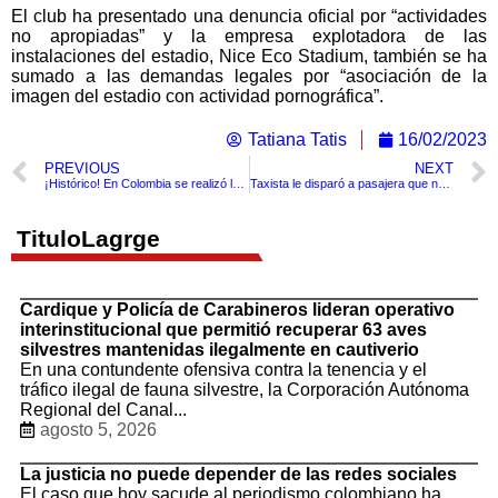
El club ha presentado una denuncia oficial por “actividades
no apropiadas” y la empresa explotadora de las
instalaciones del estadio, Nice Eco Stadium, también se ha
sumado a las demandas legales por “asociación de la
imagen del estadio con actividad pornográfica”.
Tatiana Tatis
16/02/2023
PREVIOUS
NEXT
¡Histórico! En Colombia se realizó la primera audiencia judicial en el metaverso.
Taxista le disparó a pasajera que no tenía sencillo para pagar la carrera
TituloLagrge
Cardique y Policía de Carabineros lideran operativo
interinstitucional que permitió recuperar 63 aves
silvestres mantenidas ilegalmente en cautiverio
En una contundente ofensiva contra la tenencia y el
tráfico ilegal de fauna silvestre, la Corporación Autónoma
Regional del Canal...
agosto 5, 2026
La justicia no puede depender de las redes sociales
El caso que hoy sacude al periodismo colombiano ha