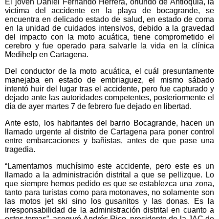
El joven Daniel Fernando Herrera, oriundo de Antioquia, la
victima del accidente en la playa de bocagrande, se
encuentra en delicado estado de salud, en estado de coma
en la unidad de cuidados intensivos, debido a la gravedad
del impacto con la moto acuática, tiene comprometido el
cerebro y fue operado para salvarle la vida en la clínica
Medihelp en Cartagena.
Del conductor de la moto acuática, el cuál presuntamente
manejaba en estado de embriaguez, el mismo sábado
intentó huir del lugar tras el accidente, pero fue capturado y
dejado ante las autoridades competentes, posteriormente el
día de ayer martes 7 de febrero fue dejado en libertad.
Ante esto, los habitantes del barrio Bocagrande, hacen un
llamado urgente al distrito de Cartagena para poner control
entre embarcaciones y bañistas, antes de que pase una
tragedia.
“Lamentamos muchísimo este accidente, pero este es un
llamado a la administración distrital a que se pellizque. Lo
que siempre hemos pedido es que se establezca una zona,
tanto para turistas como para motonaves, no solamente son
las motos jet ski sino los gusanitos y las donas. Es la
irresponsabilidad de la administración distrital en cuanto a
estos temas”, aseguró Andrés Rico, presidente de la JAC de