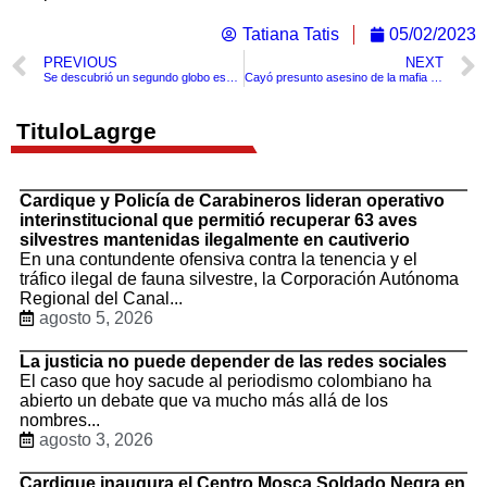
Tatiana Tatis
05/02/2023
PREVIOUS
NEXT
Se descubrió un segundo globo espía chino en Latinoamerica
Cayó presunto asesino de la mafia italiana que se escondía bajo la fachada de un pizzero.
TituloLagrge
Cardique y Policía de Carabineros lideran operativo
interinstitucional que permitió recuperar 63 aves
silvestres mantenidas ilegalmente en cautiverio
En una contundente ofensiva contra la tenencia y el
tráfico ilegal de fauna silvestre, la Corporación Autónoma
Regional del Canal...
agosto 5, 2026
La justicia no puede depender de las redes sociales
El caso que hoy sacude al periodismo colombiano ha
abierto un debate que va mucho más allá de los
nombres...
agosto 3, 2026
Cardique inaugura el Centro Mosca Soldado Negra en