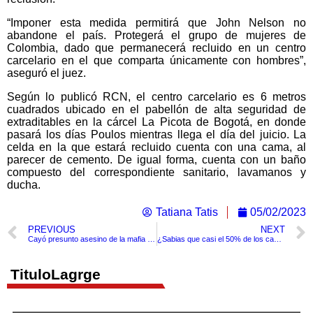
“Imponer esta medida permitirá que John Nelson no
abandone el país. Protegerá el grupo de mujeres de
Colombia, dado que permanecerá recluido en un centro
carcelario en el que comparta únicamente con hombres”,
aseguró el juez.
Según lo publicó RCN, el centro carcelario es 6 metros
cuadrados ubicado en el pabellón de alta seguridad de
extraditables en la cárcel La Picota de Bogotá, en donde
pasará los días Poulos mientras llega el día del juicio. La
celda en la que estará recluido cuenta con una cama, al
parecer de cemento. De igual forma, cuenta con un baño
compuesto del correspondiente sanitario, lavamanos y
ducha.
Tatiana Tatis
05/02/2023
PREVIOUS
NEXT
Cayó presunto asesino de la mafia italiana que se escondía bajo la fachada de un pizzero.
¿Sabias que casi el 50% de los casos de cáncer son prevenibles?
TituloLagrge