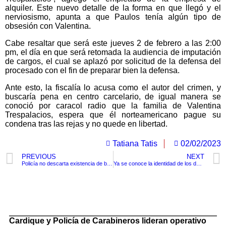
alquiler. Este nuevo detalle de la forma en que llegó y el
nerviosismo, apunta a que Paulos tenía algún tipo de
obsesión con Valentina.
Cabe resaltar que será este jueves 2 de febrero a las 2:00
pm, el día en que será retomada la audiencia de imputación
de cargos, el cual se aplazó por solicitud de la defensa del
procesado con el fin de preparar bien la defensa.
Ante esto, la fiscalía lo acusa como el autor del crimen, y
buscaría pena en centro carcelario, de igual manera se
conoció por caracol radio que la familia de Valentina
Trespalacios, espera que él norteamericano pague su
condena tras las rejas y no quede en libertad.
Tatiana Tatis
02/02/2023
PREVIOUS
NEXT
Policía no descarta existencia de bandas que estafan por medio de damas de compañía
Ya se conoce la identidad de los dos jóvenes hallados muertos en un avión de Avianca.
TituloLagrge
Cardique y Policía de Carabineros lideran operativo