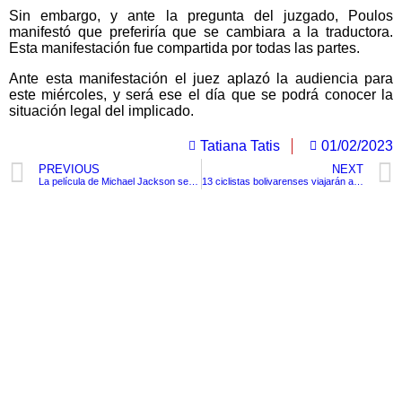
Sin embargo, y ante la pregunta del juzgado, Poulos
manifestó que preferiría que se cambiara a la traductora.
Esta manifestación fue compartida por todas las partes.
Ante esta manifestación el juez aplazó la audiencia para
este miércoles, y será ese el día que se podrá conocer la
situación legal del implicado.
Tatiana Tatis
01/02/2023
PREVIOUS
NEXT
La película de Michael Jackson será protagonizada por su sobrino, quien es casi idéntico a él.
13 ciclistas bolivarenses viajarán al Nacional clasificatorio en Bucaramanga.
TituloLagrge