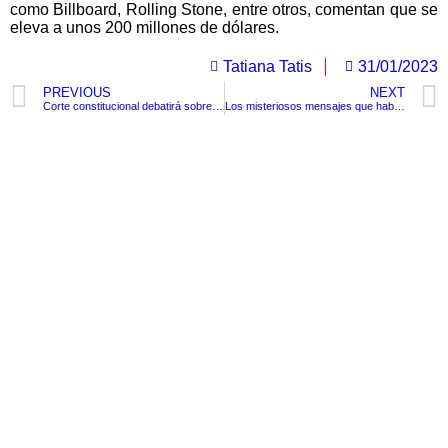
como Billboard, Rolling Stone, entre otros, comentan que se
eleva a unos 200 millones de dólares.
Tatiana Tatis
31/01/2023
PREVIOUS
NEXT
Corte constitucional debatirá sobre la rebajar las semanas de cotización para pensión de mujeres de 1.300 a 1.000
Los misteriosos mensajes que habría enviado John Paulos a modelo webcam
TituloLagrge