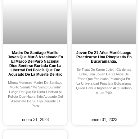
Madre De Santiago Murillo
Joven De 21 Años Murió Luego
Joven Que Murió Asesinado En
Practicarse Una Rinoplastia En
El Marco Del Paro Nacional
Bucaramanga.
Dice Sentirse Burlada Con La
Se Trata De Karen Julieth Cárdenas
Libertad Del Policía Que Fue
Acusado De La Muerte De Hijo
Uribe, Una Joven De 21 Años De
Edad Que Estudiaba Psicología En
Milena Meneses Madre De Santiago
La Universidad Pontificia Bolivariana,
Murillo Señala “Me Siento Burlada”
Quien Habría Ingresado Al Quirófano
Luego De Que Se Diera Libertad Al
A Las 7:00
Policía Que Había Sido Acusado Del
Asesinato De Su Hijo Durante El
Paro
enero 31, 2023
enero 31, 2023