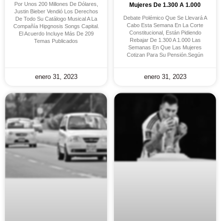
Por Unos 200 Millones De Dólares,
Mujeres De 1.300 A 1.000
Justin Bieber Vendió Los Derechos
Debate Polémico Que Se Llevará A
De Todo Su Catálogo Musical A La
Cabo Esta Semana En La Corte
Compañía Hipgnosis Songs Capital.
Constitucional, Están Pidiendo
El Acuerdo Incluye Más De 209
Rebajar De 1.300 A 1.000 Las
Temas Publicados
Semanas En Que Las Mujeres
Cotizan Para Su Pensión.Según
enero 31, 2023
enero 31, 2023