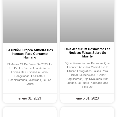
Diva Jessurum Desmiente Las
La Unión Europea Autoriza Dos
Noticias Falsas Sobre Su
Insectos Para Consumo
Muerte
Humano
“Qué Pensarán Las Personas Que
El Martes 24 De Enero De 2023, La
Escriben Artículos Como Este Y
UE Dio Luz Verde A La Venta De
Utilizan Fotografías Falsas Para
Larvas De Gusano En Polvo,
Llamar La Atención O Ganar
Congeladas, En Pasta Y
Seguidores”, Dijo Diva Jessurum
Deshidratadas, Mientras Que Los
Luego Que Fuera Publicada Una
Grillos
Foto De
enero 31, 2023
enero 31, 2023