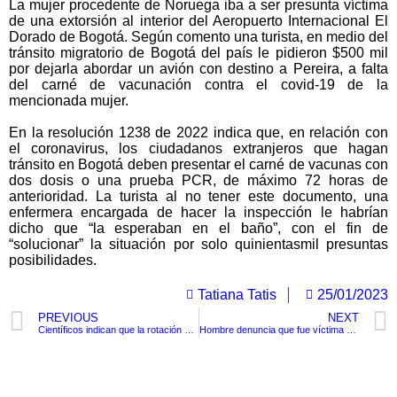
La mujer procedente de Noruega iba a ser presunta víctima
de una extorsión al interior del Aeropuerto Internacional El
Dorado de Bogotá. Según comento una turista, en medio del
tránsito migratorio de Bogotá del país le pidieron $500 mil
por dejarla abordar un avión con destino a Pereira, a falta
del carné de vacunación contra el covid-19 de la
mencionada mujer.⁠
En la resolución 1238 de 2022 indica que, en relación con
el coronavirus, los ciudadanos extranjeros que hagan
tránsito en Bogotá deben presentar el carné de vacunas con
dos dosis o una prueba PCR, de máximo 72 horas de
anterioridad. La turista al no tener este documento, una
enfermera encargada de hacer la inspección le habrían
dicho que “la esperaban en el baño”, con el fin de
“solucionar” la situación por solo quinientasmil presuntas
posibilidades.
Tatiana Tatis
25/01/2023
PREVIOUS
NEXT
Científicos indican que la rotación del núcleo del planeta podría estar invirtiéndose
Hombre denuncia que fue víctima de cobro excesivo en el Aeropuerto Internacional El Dorado.
TituloLagrge