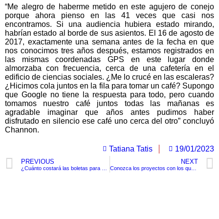
“Me alegro de haberme metido en este agujero de conejo
porque ahora pienso en las 41 veces que casi nos
encontramos. Si una audiencia hubiera estado mirando,
habrían estado al borde de sus asientos. El 16 de agosto de
2017, exactamente una semana antes de la fecha en que
nos conocimos tres años después, estamos registrados en
las mismas coordenadas GPS en este lugar donde
almorzaba con frecuencia, cerca de una cafetería en el
edificio de ciencias sociales. ¿Me lo crucé en las escaleras?
¿Hicimos cola juntos en la fila para tomar un café? Supongo
que Google no tiene la respuesta para todo, pero cuando
tomamos nuestro café juntos todas las mañanas es
agradable imaginar que años antes pudimos haber
disfrutado en silencio ese café uno cerca del otro” concluyó
Channon.
Tatiana Tatis
19/01/2023
PREVIOUS
NEXT
¿Cuánto costará las boletas para ver a Colombia en el suramericano sub-20?
Conozca los proyectos con los que abrirá la agenda legislativa el Gobierno Petro este 2023
TituloLagrge