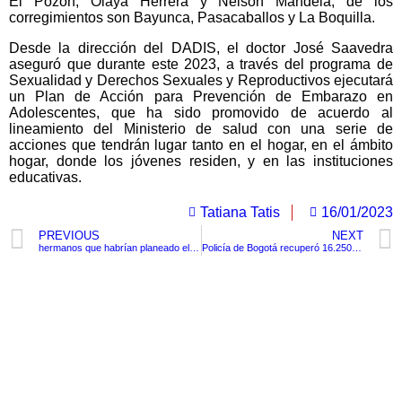
El Pozón, Olaya Herrera y Nelson Mandela, de los
corregimientos son Bayunca, Pasacaballos y La Boquilla.
Desde la dirección del DADIS, el doctor José Saavedra
aseguró que durante este 2023, a través del programa de
Sexualidad y Derechos Sexuales y Reproductivos ejecutará
un Plan de Acción para Prevención de Embarazo en
Adolescentes, que ha sido promovido de acuerdo al
lineamiento del Ministerio de salud con una serie de
acciones que tendrán lugar tanto en el hogar, en el ámbito
hogar, donde los jóvenes residen, y en las instituciones
educativas.
Tatiana Tatis
16/01/2023
PREVIOUS
NEXT
hermanos que habrían planeado el homicidio de Marcelo Pecci aceptaron cargos y pidieron perdón
Policía de Bogotá recuperó 16.250 dólares hurtados en un hotel y hallados en una alcantarilla
TituloLagrge