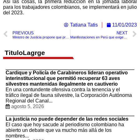
Así las cosas, la primera reducción en la jornada laboral
para los trabajadores colombianos, se implementará en julio
del 2023.
Tatiana Tatis
11/01/2023
PREVIOUS
NEXT
Ministro de Justicia propone que presos trabajen fuera de las cárceles en el día y regresen en la noche.
Manifestaciones en Perú que exigen la renuncia de Boluarte ya dejan un saldo de 46 muertos
TituloLagrge
Cardique y Policía de Carabineros lideran operativo
interinstitucional que permitió recuperar 63 aves
silvestres mantenidas ilegalmente en cautiverio
En una contundente ofensiva contra la tenencia y el
tráfico ilegal de fauna silvestre, la Corporación Autónoma
Regional del Canal...
agosto 5, 2026
La justicia no puede depender de las redes sociales
El caso que hoy sacude al periodismo colombiano ha
abierto un debate que va mucho más allá de los
nombres...