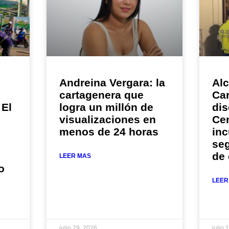
Andreina Vergara: la
Alc
cartagenera que
Car
 El
logra un millón de
dis
visualizaciones en
Cen
menos de 24 horas
in
seg
de
LEER MAS
o
LEER
julio 29, 2026
julio 