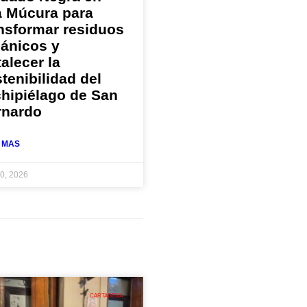
a Múcura para
nsformar residuos
gánicos y
talecer la
tenibilidad del
hipiélago de San
rnardo
 MAS
30, 2026
CARTAGENA