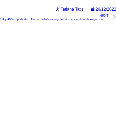
Tatiana Tatis
26/12/202
NEXT
Tiquetes aéreos aumentarán entre 30 % y 40 % a partir de enero del próximo año
Con un bello homenaje fue despedido el bombero que murió en Barranquilla