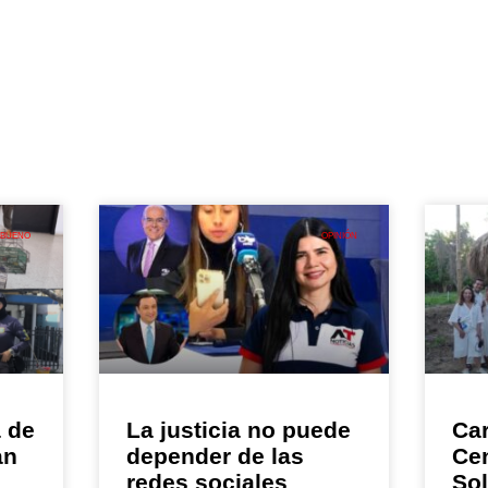
 BUENO
OPINIÓN
a de
La justicia no puede
Car
an
depender de las
Ce
redes sociales
So