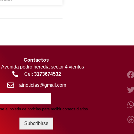
Contactos
Avenida pedro heredia sector 4 vientos
Cel:
3173674532
atnoticias@gmail.com
se al boletin de noticias para recibir correos diarios
Subcribirse