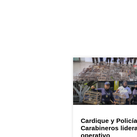
LO
Cardique y Policí
Carabineros lider
operativo