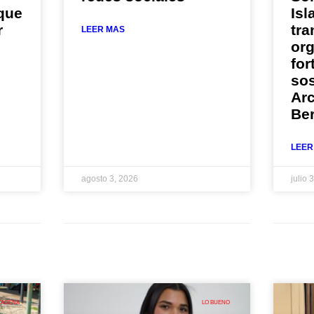
 que
Isl
r
tra
LEER MAS
or
for
sos
Arc
Be
LEER
agosto 3, 2026
julio 
TAGENA
LO BUENO