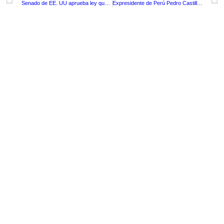
Senado de EE. UU aprueba ley que prohíbe el uso de la aplicación TikTok en los dispositivos oficiales del gobierno
Expresidente de Perú Pedro Castillo estará en prisión por 18 meses
TituloLagrge