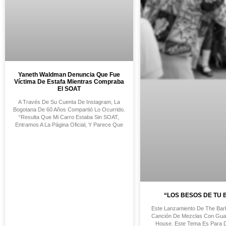
Yaneth Waldman Denuncia Que Fue
Víctima De Estafa Mientras Compraba
El SOAT
A Través De Su Cuenta De Instagram, La
Bogotana De 60 Años Compartió Lo Ocurrido.
“Resulta Que Mi Carro Estaba Sin SOAT,
Entramos A La Página Oficial, Y Parece Que
“LOS BESOS DE TU 
Este Lanzamiento De The Ba
Canción De Mezclas Con Gua
House. Este Tema Es Para D