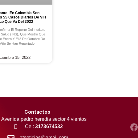
ante! En Colombia Son
 55 Casos Diarios De VIH
Lo Que Va Del 2022
firma El Reporte Del Instituto
 Salud (INS), Que Mostró Que
De Enero Y El 8 De Octubre De
 Año Se Han Reportado
iciembre 15, 2022
Contactos
Avenida pedro heredia sector 4 vientos
Cel:
3173674532
atnoticias@gmail.com