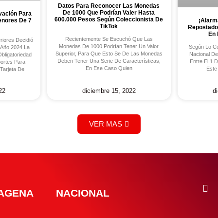
Datos Para Reconocer Las Monedas
De 1000 Que Podrían Valer Hasta
vación Para
600.000 Pesos Según Coleccionista De
enores De 7
¡Alarm
TikTok
Repostados
En 
Recientemente Se Escuchó Que Las
eriores Decidió
Monedas De 1000 Podrían Tener Un Valor
Según Lo Con
 Año 2024 La
Superior, Para Que Esto Se De Las Monedas
Nacional De
bligatoriedad
Deben Tener Una Serie De Características,
Entre El 1 
ortes Para
En Ese Caso Quien
Este
Tarjeta De
22
diciembre 15, 2022
d
VER MAS
AGENA
NACIONAL