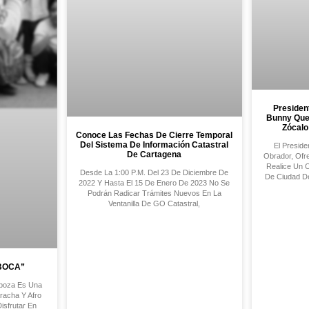
Presiden
Bunny Que 
Zócalo
Conoce Las Fechas De Cierre Temporal
Del Sistema De Información Catastral
El Presid
De Cartagena
Obrador, Ofr
Realice Un C
Desde La 1:00 P.m. Del 23 De Diciembre De
De Ciudad De
2022 Y Hasta El 15 De Enero De 2023 No Se
Podrán Radicar Trámites Nuevos En La
Ventanilla De GO Catastral,
BOCA”
rboza Es Una
racha Y Afro
isfrutar En