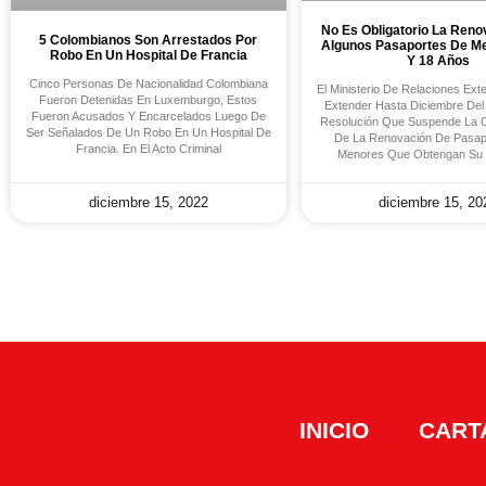
No Es Obligatorio La Reno
5 Colombianos Son Arrestados Por
Algunos Pasaportes De M
Robo En Un Hospital De Francia
Y 18 Años
Cinco Personas De Nacionalidad Colombiana
El Ministerio De Relaciones Ext
Fueron Detenidas En Luxemburgo, Estos
Extender Hasta Diciembre Del
Fueron Acusados Y Encarcelados Luego De
Resolución Que Suspende La O
Ser Señalados De Un Robo En Un Hospital De
De La Renovación De Pasap
Francia. En El Acto Criminal
Menores Que Obtengan Su 
diciembre 15, 2022
diciembre 15, 20
INICIO
CART