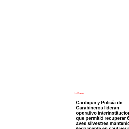
Lo Bueno
Cardique y Policía de
Carabineros lideran
operativo interinstitucio
que permitió recuperar 
aves silvestres manteni
ilegalmente en cautiveri