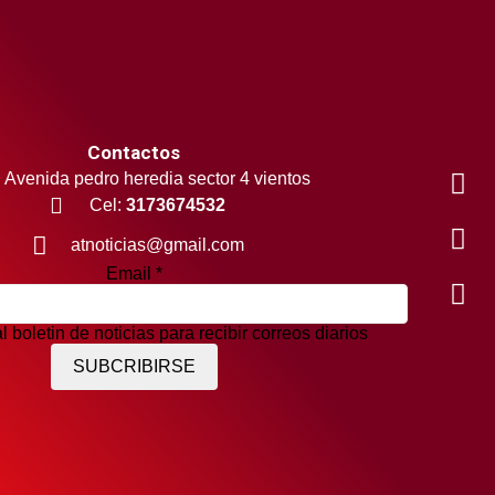
Contactos
Avenida pedro heredia sector 4 vientos
Cel:
3173674532
atnoticias@gmail.com
Email
*
l boletin de noticias para recibir correos diarios
SUBCRIBIRSE