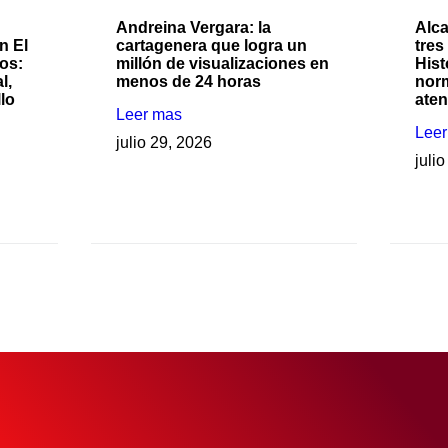
Andreina Vergara: la
Alca
n El
cartagenera que logra un
tres
os:
millón de visualizaciones en
Hist
l,
menos de 24 horas
nor
llo
ate
Leer mas
Lee
julio 29, 2026
juli