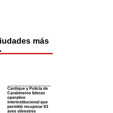
 ciudades más
.
TituloLagrge
.
Cardique y Policía de
l
Carabineros lideran
operativo
interinstitucional que
,
permitió recuperar 63
a
aves silvestres
a