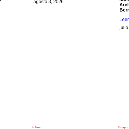
agosto 3, 2026
Arch
Ber
Lee
juli
Lo Bueno
Cartagena