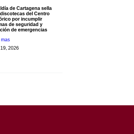
ldía de Cartagena sella
 discotecas del Centro
órico por incumplir
mas de seguridad y
nción de emergencias
r mas
o 19, 2026