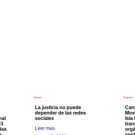
Opinión
Regional
La justicia no puede
Card
depender de las redes
Mos
nal
sociales
Isla
63
tran
Leer mas
das
orgá
o
sost