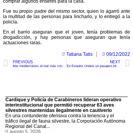
comprar algunos enseres para la casa.
Fue su propio padre del mismo sector, quien lo agarró ante
la multitud de las personas para lincharlo, y lo entregó a la
policía.
En el barrio aseguran que el joven, tenía problemas de
drogadicción, y hay personas que aseguran que tenía
actuaciones raras.
Tatiana Tatis
09/12/2022
PREVIOUS
NEXT
Mar mediterráneo, el mar más contaminado del planeta.
En Estados Unidos un pasajero intento llevar a su mascota oculta en el equipaje de mano
TituloLagrge
Cardique y Policía de Carabineros lideran operativo
interinstitucional que permitió recuperar 63 aves
silvestres mantenidas ilegalmente en cautiverio
En una contundente ofensiva contra la tenencia y el
tráfico ilegal de fauna silvestre, la Corporación Autónoma
Regional del Canal...
agosto 5, 2026