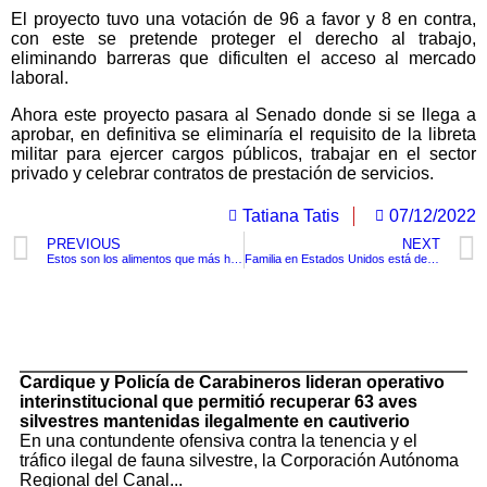
El proyecto tuvo una votación de 96 a favor y 8 en contra,
con este se pretende proteger el derecho al trabajo,
eliminando barreras que dificulten el acceso al mercado
laboral.
Ahora este proyecto pasara al Senado donde si se llega a
aprobar, en definitiva se eliminaría el requisito de la libreta
militar para ejercer cargos públicos, trabajar en el sector
privado y celebrar contratos de prestación de servicios.
Tatiana Tatis
07/12/2022
PREVIOUS
NEXT
Estos son los alimentos que más han subido con la con el alza de la inflación del 12,53%
Familia en Estados Unidos está de luto ya que su vecino mato a su perro por perseguir una ardilla en su patio
TituloLagrge
Cardique y Policía de Carabineros lideran operativo
interinstitucional que permitió recuperar 63 aves
silvestres mantenidas ilegalmente en cautiverio
En una contundente ofensiva contra la tenencia y el
tráfico ilegal de fauna silvestre, la Corporación Autónoma
Regional del Canal...