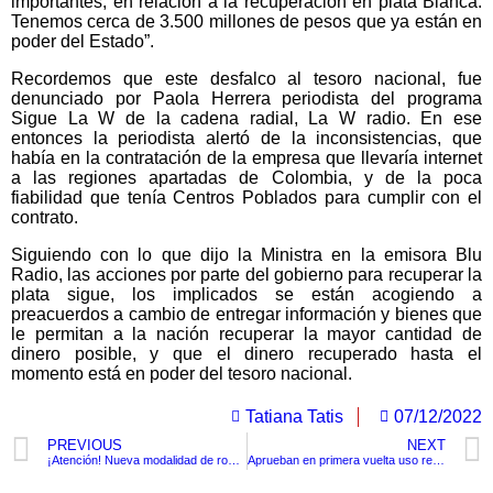
importantes, en relación a la recuperación en plata Blanca.
Tenemos cerca de 3.500 millones de pesos que ya están en
poder del Estado”.
Recordemos que este desfalco al tesoro nacional, fue
denunciado por Paola Herrera periodista del programa
Sigue La W de la cadena radial, La W radio. En ese
entonces la periodista alertó de la inconsistencias, que
había en la contratación de la empresa que llevaría internet
a las regiones apartadas de Colombia, y de la poca
fiabilidad que tenía Centros Poblados para cumplir con el
contrato.
Siguiendo con lo que dijo la Ministra en la emisora Blu
Radio, las acciones por parte del gobierno para recuperar la
plata sigue, los implicados se están acogiendo a
preacuerdos a cambio de entregar información y bienes que
le permitan a la nación recuperar la mayor cantidad de
dinero posible, y que el dinero recuperado hasta el
momento está en poder del tesoro nacional.
Tatiana Tatis
07/12/2022
PREVIOUS
NEXT
¡Atención! Nueva modalidad de robo con cámara infrarroja en cajeros automáticos
Aprueban en primera vuelta uso recreativo de cannabis en Colombia