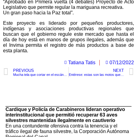
“Aprobado en Primera vuelta (4 debates) Proyecto de Acto
Legislativo que permite regular la mariguana recreativa.
Un gran paso hacia la Paz total”.
Este proyecto es liderado por pequeños productores,
indígenas y asociaciones productivas regionales que
buscan que el gobierno regule este mercado que hasta el
día de hoy está en manos de grupos ilegales, además que
el Invima permita el registro de más productos a base de
esta planta.
Tatiana Tatis
07/12/2022
PREVIOUS
NEXT
Mucha tela que cortar en el escándalo de los $70.000 mil millones de pesos de anticipos a Centros Poblados
Entérese: estas son las motos que tendrán el descuento del 50% en el SOAT.
TituloLagrge
Cardique y Policía de Carabineros lideran operativo
interinstitucional que permitió recuperar 63 aves
silvestres mantenidas ilegalmente en cautiverio
En una contundente ofensiva contra la tenencia y el
tráfico ilegal de fauna silvestre, la Corporación Autónoma
Regional del Canal...