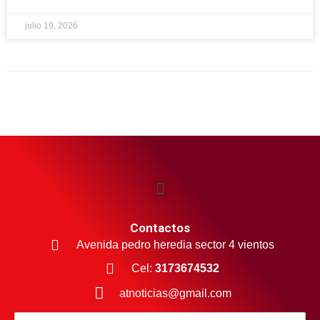
julio 19, 2026
Contactos
Avenida pedro heredia sector 4 vientos
Cel:
3173674532
atnoticias@gmail.com