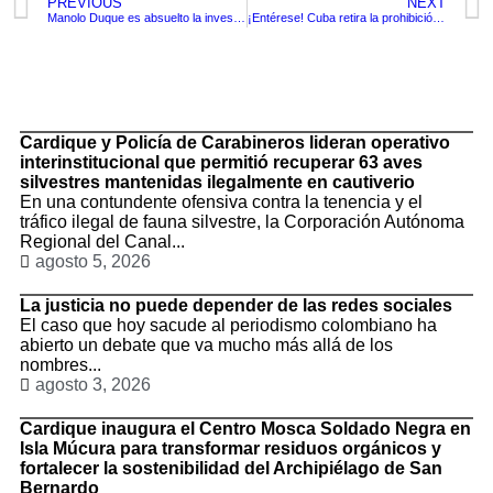
PREVIOUS
NEXT
Manolo Duque es absuelto la investigación por la contratación del PAE
¡Entérese! Cuba retira la prohibición del boxeo femenino, se están preparan para los próximos juegos olímpicos
TituloLagrge
Cardique y Policía de Carabineros lideran operativo
interinstitucional que permitió recuperar 63 aves
silvestres mantenidas ilegalmente en cautiverio
En una contundente ofensiva contra la tenencia y el
tráfico ilegal de fauna silvestre, la Corporación Autónoma
Regional del Canal...
agosto 5, 2026
La justicia no puede depender de las redes sociales
El caso que hoy sacude al periodismo colombiano ha
abierto un debate que va mucho más allá de los
nombres...
agosto 3, 2026
Cardique inaugura el Centro Mosca Soldado Negra en
Isla Múcura para transformar residuos orgánicos y
fortalecer la sostenibilidad del Archipiélago de San
Bernardo