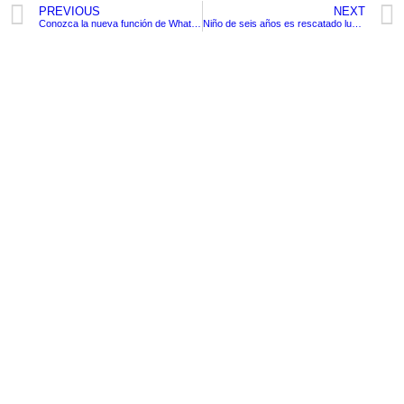
PREVIOUS
NEXT
Conozca la nueva función de WhatsApp para hacer encuestas
Niño de seis años es rescatado luego de estar atrapado en escombros por dos días debido a un sismo en Indonesia
TituloLagrge