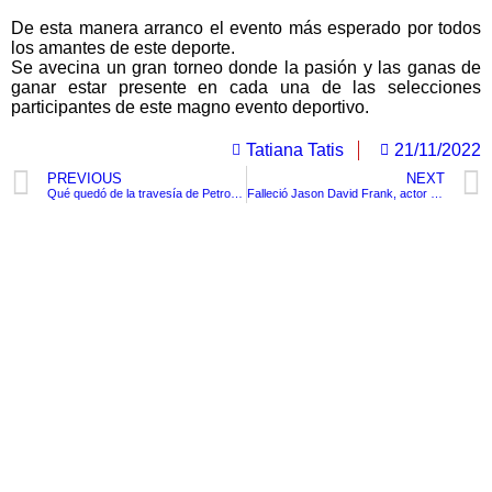
De esta manera arranco el evento más esperado por todos
los amantes de este deporte.
Se avecina un gran torneo donde la pasión y las ganas de
ganar estar presente en cada una de las selecciones
participantes de este magno evento deportivo.
Tatiana Tatis
21/11/2022
PREVIOUS
NEXT
Qué quedó de la travesía de Petro en el sur de Bolívar
Falleció Jason David Frank, actor que daba vida al personaje de Tommy Oliver en Power Rangers
TituloLagrge