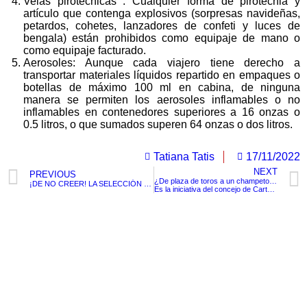
Velas pirotécnicas : Cualquier forma de pirotecnia y
artículo que contenga explosivos (sorpresas navideñas,
petardos, cohetes, lanzadores de confeti y luces de
bengala) están prohibidos como equipaje de mano o
como equipaje facturado.
Aerosoles: Aunque cada viajero tiene derecho a
transportar materiales líquidos repartido en empaques o
botellas de máximo 100 ml en cabina, de ninguna
manera se permiten los aerosoles inflamables o no
inflamables en contenedores superiores a 16 onzas o
0.5 litros, o que sumados superen 64 onzas o dos litros.
Tatiana Tatis
17/11/2022
NEXT
PREVIOUS
¿De plaza de toros a un champetodromo?
¡DE NO CREER! LA SELECCIÓN DE GHANA VIAJÓ A QATAR Y DEJÓ LOS UNIFORMES DEL MUNDIAL
Es la iniciativa del concejo de Cartagena
TituloLagrge