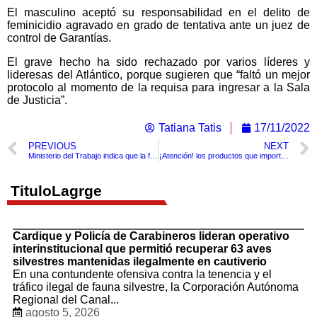
El masculino aceptó su responsabilidad en el delito de
feminicidio agravado en grado de tentativa ante un juez de
control de Garantías.
El grave hecho ha sido rechazado por varios líderes y
lideresas del Atlántico, porque sugieren que “faltó un mejor
protocolo al momento de la requisa para ingresar a la Sala
de Justicia”.
Tatiana Tatis
17/11/2022
PREVIOUS
NEXT
Ministerio del Trabajo indica que la fecha límite para la entrega de la prima navideña es el 20 de diciembre
¡Atención! los productos que importa Perú desde Colombia dejaran de tener aranceles
TituloLagrge
Cardique y Policía de Carabineros lideran operativo
interinstitucional que permitió recuperar 63 aves
silvestres mantenidas ilegalmente en cautiverio
En una contundente ofensiva contra la tenencia y el
tráfico ilegal de fauna silvestre, la Corporación Autónoma
Regional del Canal...
agosto 5, 2026