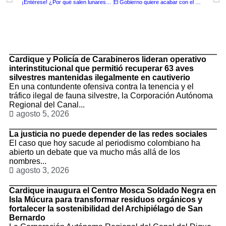
¡Entérese! ¿Por qué salen lunares o puntos rojos en la piel?
El Gobierno quiere acabar con el monopolio de la carne de res volviendo a los mataderos municipales
TituloLagrge
Cardique y Policía de Carabineros lideran operativo
interinstitucional que permitió recuperar 63 aves
silvestres mantenidas ilegalmente en cautiverio
En una contundente ofensiva contra la tenencia y el
tráfico ilegal de fauna silvestre, la Corporación Autónoma
Regional del Canal...
agosto 5, 2026
La justicia no puede depender de las redes sociales
El caso que hoy sacude al periodismo colombiano ha
abierto un debate que va mucho más allá de los
nombres...
agosto 3, 2026
Cardique inaugura el Centro Mosca Soldado Negra en
Isla Múcura para transformar residuos orgánicos y
fortalecer la sostenibilidad del Archipiélago de San
Bernardo