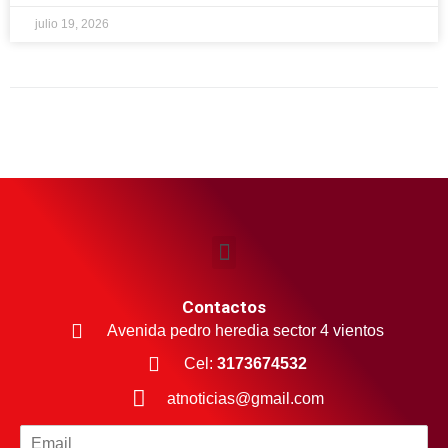
julio 19, 2026
Contactos
Avenida pedro heredia sector 4 vientos
Cel:
3173674532
atnoticias@gmail.com