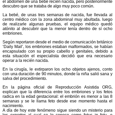
el abdomen de una bebé recién nacida, pero posteriormente
descubro que se trataba de algo muy poco común.
La bebé, de unas tres semanas de nacida, fue llevada al
centro médico con la zona abdominal muy abultada. luego
de realizarle algunas pruebas, el equipo médico quedó
atónito al descubrir que la menor tenía dentro de sí ocho
embriones.
Según reportaron desde el medio de comunicación británico
‘Daily Mail’, los embriones estaban malformados, se habían
encapsulado con su propio cabello y genitales, debido a
esta situación el especialista decidió que era necesario
operar a la recién nacida.
En la cirugía, le extirparon los ocho objetos ajenos, conto
con una duración de 90 minutos, donde la niña salió sana y
salva del procedimiento.
En la página oficial de Reproducción Asistida ORG,
explican que la diferencia entre los embriones y los fetos
radica en la edad gestacional: el embrión es menor a las 8
semanas y se le llama feto desde ese momento hasta el
nacimiento.
A día de hoy este fenómeno sigue siendo un misterio para
los expertos al cual se le conoce como fetus in fetu, e