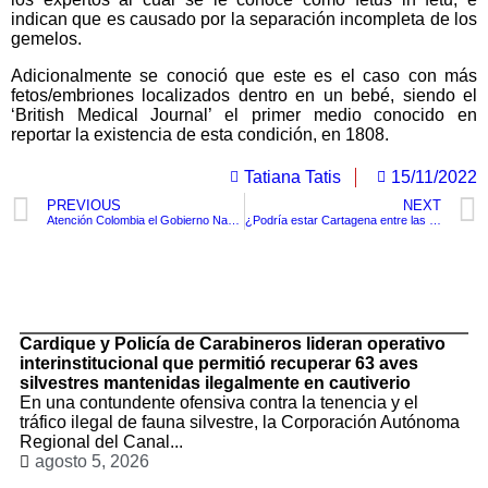
indican que es causado por la separación incompleta de los
gemelos.
Adicionalmente se conoció que este es el caso con más
fetos/embriones localizados dentro en un bebé, siendo el
‘British Medical Journal’ el primer medio conocido en
reportar la existencia de esta condición, en 1808.
Tatiana Tatis
15/11/2022
PREVIOUS
NEXT
Atención Colombia el Gobierno Nacional brindara aguinaldos de $500.000 a personas vinculadas a programas sociales
¿Podría estar Cartagena entre las ciudades mas inseguras del mundo ?
TituloLagrge
Cardique y Policía de Carabineros lideran operativo
interinstitucional que permitió recuperar 63 aves
silvestres mantenidas ilegalmente en cautiverio
En una contundente ofensiva contra la tenencia y el
tráfico ilegal de fauna silvestre, la Corporación Autónoma
Regional del Canal...
agosto 5, 2026