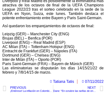
Liverpool y Real Madrid es posiblemente la eliminatoria más
atractiva de los octavos de final de la UEFA Champions
League 2022/23 tras el sorteo celebrado en la sede de la
UEFA en Nyon, Suiza, este lunes. También destaca el
potente enfrentamiento entre Bayern y Paris Saint-Germain.
Así quedaron los emparejamientos de octavos de final:
Leipzig (GER) – Manchester City (ENG)
Brujas (BEL) – Benfica (POR)
Liverpool (ENG) – Real Madrid (ESP)
AC Milan (ITA) – Tottenham Hotspur (ENG)
Eintracht de Frankfurt (GER) – Nápoles (ITA)
Dortmund (GER) – Chelsea (ENG)
Inter de Milán (ITA) – Oporto (POR)
Paris Saint-Germain (FRA) – Bayern de Múnich (GER)
Las eliminatorias se disputarán los días 14/15/21/22 de
febrero y 7/8/14/15 de marzo.
Tatiana Tatis
07/11/2022
PREVIOUS
NEXT
¡Entérese! La inflación en Colombia llegó a 12,22%.
Dane: “En octubre las tarifas de energía continuaron subiendo en la región Caribe”
TituloLagrge